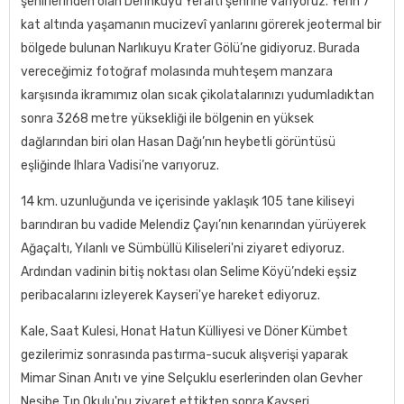
şehirlerinden olan Derinkuyu Yeraltı şehrine varıyoruz. Yerin 7
kat altında yaşamanın mucizevî yanlarını görerek jeotermal bir
bölgede bulunan Narlıkuyu Krater Gölü’ne gidiyoruz. Burada
vereceğimiz fotoğraf molasında muhteşem manzara
karşısında ikramımız olan sıcak çikolatalarınızı yudumladıktan
sonra 3268 metre yüksekliği ile bölgenin en yüksek
dağlarından biri olan Hasan Dağı’nın heybetli görüntüsü
eşliğinde Ihlara Vadisi’ne varıyoruz.
14 km. uzunluğunda ve içerisinde yaklaşık 105 tane kiliseyi
barındıran bu vadide Melendiz Çayı’nın kenarından yürüyerek
Ağaçaltı, Yılanlı ve Sümbüllü Kiliseleri'ni ziyaret ediyoruz.
Ardından vadinin bitiş noktası olan Selime Köyü’ndeki eşsiz
peribacalarını izleyerek Kayseri'ye hareket ediyoruz.
Kale, Saat Kulesi, Honat Hatun Külliyesi ve Döner Kümbet
gezilerimiz sonrasında pastırma-sucuk alışverişi yaparak
Mimar Sinan Anıtı ve yine Selçuklu eserlerinden olan Gevher
Nesibe Tıp Okulu'nu ziyaret ettikten sonra Kayseri