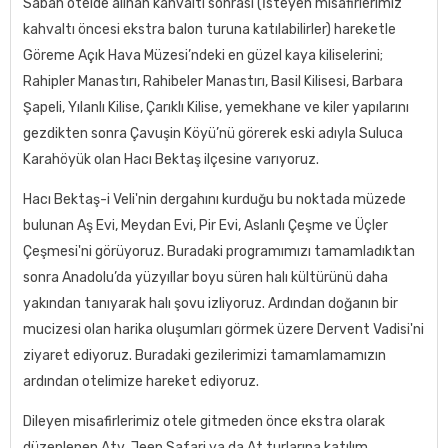
Sabah otelde alınan kahvaltı sonrası (İsteyen misafirlerimiz
kahvaltı öncesi ekstra balon turuna katılabilirler) hareketle
Göreme Açık Hava Müzesi’ndeki en güzel kaya kiliselerini;
Rahipler Manastırı, Rahibeler Manastırı, Basil Kilisesi, Barbara
Şapeli, Yılanlı Kilise, Çarıklı Kilise, yemekhane ve kiler yapılarını
gezdikten sonra Çavuşin Köyü’nü görerek eski adıyla Suluca
Karahöyük olan Hacı Bektaş ilçesine varıyoruz.
Hacı Bektaş-i Veli'nin dergahını kurduğu bu noktada müzede
bulunan Aş Evi, Meydan Evi, Pir Evi, Aslanlı Çeşme ve Üçler
Çeşmesi'ni görüyoruz. Buradaki programımızı tamamladıktan
sonra Anadolu’da yüzyıllar boyu süren halı kültürünü daha
yakından tanıyarak halı şovu izliyoruz. Ardından doğanın bir
mucizesi olan harika oluşumları görmek üzere Dervent Vadisi'ni
ziyaret ediyoruz. Buradaki gezilerimizi tamamlamamızın
ardından otelimize hareket ediyoruz.
Dileyen misafirlerimiz otele gitmeden önce ekstra olarak
düzenlenen Atv, Jeep Safari ya da At turlarına katılım