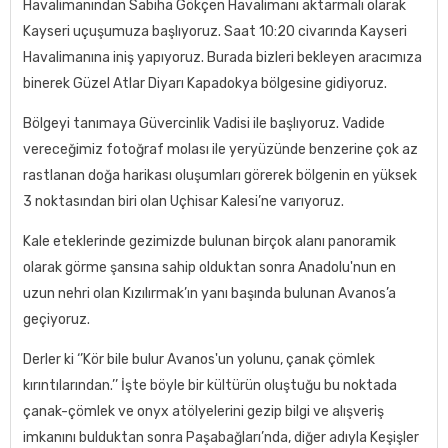
Havalimanından Sabiha Gökçen Havalimanı aktarmalı olarak
Kayseri uçuşumuza başlıyoruz. Saat 10:20 civarında Kayseri
Havalimanına iniş yapıyoruz. Burada bizleri bekleyen aracımıza
binerek Güzel Atlar Diyarı Kapadokya bölgesine gidiyoruz.
Bölgeyi tanımaya Güvercinlik Vadisi ile başlıyoruz. Vadide
vereceğimiz fotoğraf molası ile yeryüzünde benzerine çok az
rastlanan doğa harikası oluşumları görerek bölgenin en yüksek
3 noktasından biri olan Uçhisar Kalesi’ne varıyoruz.
Kale eteklerinde gezimizde bulunan birçok alanı panoramik
olarak görme şansına sahip olduktan sonra Anadolu'nun en
uzun nehri olan Kızılırmak’ın yanı başında bulunan Avanos’a
geçiyoruz.
Derler ki ‘’Kör bile bulur Avanos'un yolunu, çanak çömlek
kırıntılarından.’’ İşte böyle bir kültürün oluştuğu bu noktada
çanak-çömlek ve onyx atölyelerini gezip bilgi ve alışveriş
imkanını bulduktan sonra Paşabağları’nda, diğer adıyla Keşişler