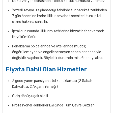
Rezervasyon esnasında otobüs koltuk numarası verilmez.
Yeterli sayıya ulaşılamadığı takdirde tur hareket tarihinden
7 gün öncesine kadar Hiltur seyahat acentesi turu iptal
etme hakkına sahiptir.
İptal durumunda Hiltur misafirlerine bizzat haber vermek
ile yükümlüdür.
Konaklama bölgelerinde ve otellerinde mücbir,
öngörülemeyen ve engellenemeyen sebepler nedeniyle
değişiklik yapılabilir. Böyle bir durumda misafir onayı alınır.
Fiyata Dahil Olan Hizmetler
2 gece yarım pansiyon otel konaklaması (2 Sabah
Kahvaltısı, 2 Akşam Yemeği)
Gidiş dönüş uçak bileti
Profesyonel Rehberler Eşliğinde Tüm Çevre Gezileri